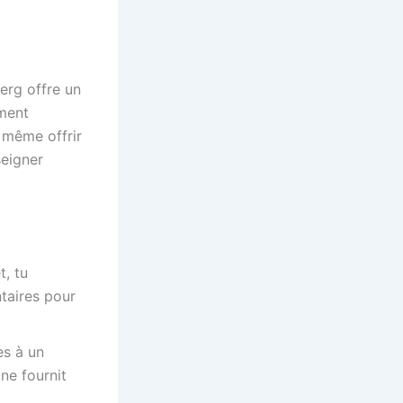
erg offre un
ement
 même offrir
seigner
t, tu
ntaires pour
ès à un
ne fournit