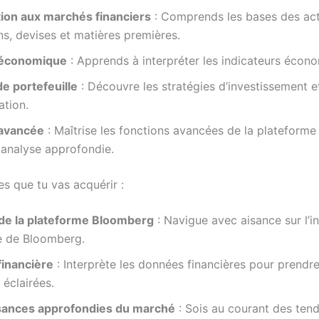
tion aux marchés financiers
: Comprends les bases des act
ns, devises et matières premières.
 économique
: Apprends à interpréter les indicateurs écono
e portefeuille
: Découvre les stratégies d’investissement e
ation.
avancée
: Maîtrise les fonctions avancées de la plateform
 analyse approfondie.
 que tu vas acquérir :
 de la plateforme Bloomberg
: Navigue avec aisance sur l’i
 de Bloomberg.
financière
: Interprète les données financières pour prendr
 éclairées.
ances approfondies du marché
: Sois au courant des ten