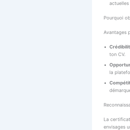
actuelles
Pourquoi ob
Avantages p
Crédibili
ton CV.
Opportun
la plate
Compétit
démarque
Reconnaissa
La certifica
envisages un