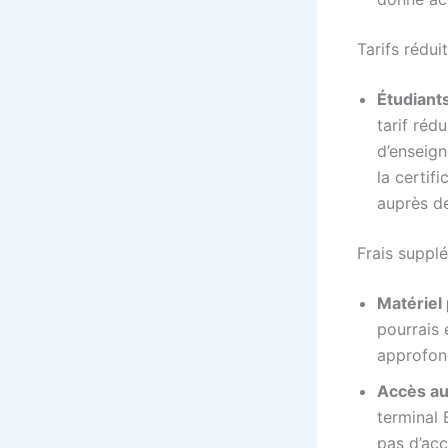
Tarifs rédui
Étudiants
tarif réd
d’enseign
la certif
auprès de
Frais suppl
Matériel
pourrais 
approfon
Accès au
terminal 
pas d’acc