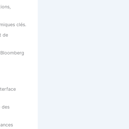
ions,
miques clés.
t de
e Bloomberg
nterface
e des
dances