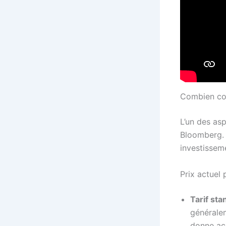
Combien coû
L’un des asp
Bloomberg. V
investissem
Prix actuel 
Tarif sta
générale
donne ac