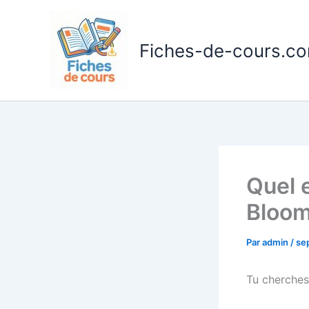
Aller
au
contenu
Fiches-de-cours.c
Quel e
Bloom
Par
admin
/
se
Tu cherches