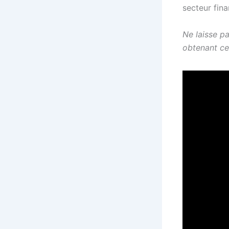
secteur fina
Ne laisse pa
obtenant cet