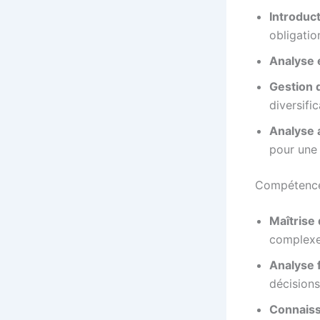
Introduc
obligatio
Analyse
Gestion d
diversific
Analyse 
pour une
Compétences
Maîtrise
complexe
Analyse 
décisions
Connaiss