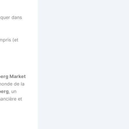
arquer dans
mpris (et
erg Market
monde de la
berg
, un
nancière et