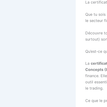
La certifica
Que tu sois
le secteur f
Découvre tou
surtout) so
Qu’est-ce q
La
certific
Concepts 
finance. Ell
outil essent
le trading.
Ce que le p