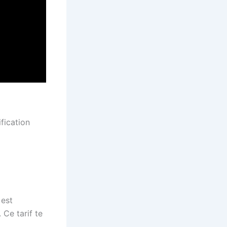
ification
 est
 Ce tarif te