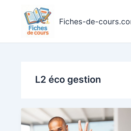
Aller
au
contenu
Fiches-de-cours.c
L2 éco gestion