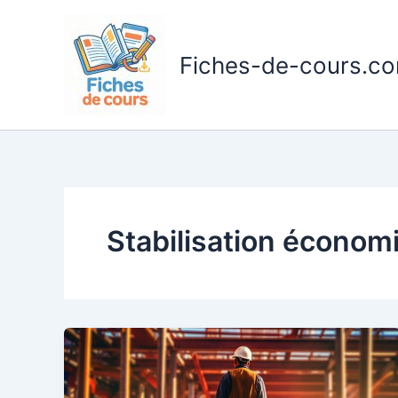
Aller
au
contenu
Fiches-de-cours.c
Stabilisation économ