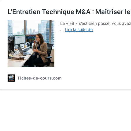
L’Entretien Technique M&A : Maîtriser l
Le « Fit » s’est bien passé, vous ave
L’Entretien
…
Lire la suite de
Technique
M&A
:
Maîtriser
les
Questions
Orales
Fiches-de-cours.com